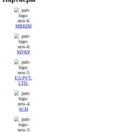
МВШМ
МУКР
EA PVT.
LTD.
SCH